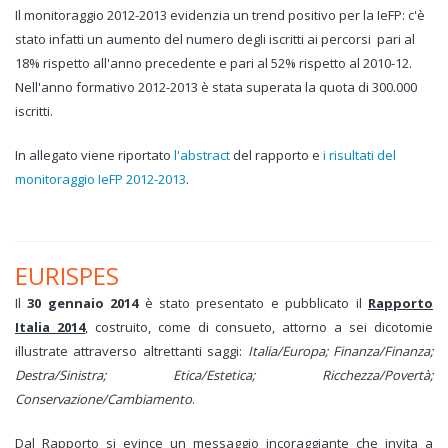
Il monitoraggio 2012-2013 evidenzia un trend positivo per la IeFP: c'è
stato infatti un aumento del numero degli iscritti ai percorsi pari al
18% rispetto all'anno precedente e pari al 52% rispetto al 2010-12.
Nell'anno formativo 2012-2013 è stata superata la quota di 300.000
iscritti.
In allegato viene riportato
l'abstract
del rapporto e
i risultati del
monitoraggio IeFP 2012-2013
.
EURISPES
Il
30 gennaio 2014
è stato presentato e pubblicato il
Rapporto
Italia 2014
, costruito, come di consueto, attorno a sei dicotomie
illustrate attraverso altrettanti saggi:
Italia/Europa; Finanza/Finanza;
Destra/Sinistra; Etica/Estetica; Ricchezza/Povertà;
Conservazione/Cambiamento
.
Dal Rapporto si evince un messaggio incoraggiante che invita a