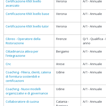
Certificazione KNX livello
Verona
A/1 - Annuale
avanzato
Certificazione KNX livello base
Verona
A/1 - Annuale
Certificazione KNX livello tutor
Verona
A/1 - Annuale
Cibreo - Operatore della
Firenze
Q/1 - Qualifica - 
Ristorazione
anno
Cittadinanza attiva per
Bergamo
A/1 - Annuale
l'integrazione
Cnc
Arese
A/1 - Annuale
Coaching - Filiera, clienti, catena
Udine
A/1 - Annuale
di fornitura sostenibili e
certificazioni
Coaching - Nuovi modelli
Udine
A/1 - Annuale
organizzativi e di governance
Collaboratore di cucina
Catania -
A/1 - Annuale
Barriera