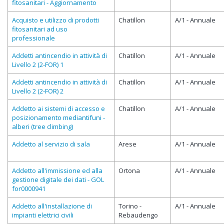
fitosanitari - Aggiornamento
Acquisto e utilizzo di prodotti
Chatillon
A/1 - Annuale
fitosanitari ad uso
professionale
Addetti antincendio in attività di
Chatillon
A/1 - Annuale
Livello 2 (2-FOR) 1
Addetti antincendio in attività di
Chatillon
A/1 - Annuale
Livello 2 (2-FOR) 2
Addetto ai sistemi di accesso e
Chatillon
A/1 - Annuale
posizionamento mediantifuni -
alberi (tree climbing)
Addetto al servizio di sala
Arese
A/1 - Annuale
Addetto all'immissione ed alla
Ortona
A/1 - Annuale
gestione digitale dei dati - GOL
for0000941
Addetto all'installazione di
Torino -
A/1 - Annuale
impianti elettrici civili
Rebaudengo