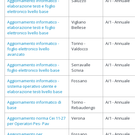
Aggiornamento informatico -
Saluzzo
A/1 - Annuale
elaborazione testi e foglio
elettronico livello base
Aggiornamento informatico -
Vigliano
A/1 - Annuale
elaborazione testi e foglio
Biellese
elettronico livello base
Aggiornamento informatico -
Torino -
A/1 - Annuale
foglio elettronico livello
Valdocco
avanzato
Aggiornamento informatico -
Serravalle
A/1 - Annuale
foglio elettronico livello base
Scrivia
Aggiornamento informatico -
Fossano
A/1 - Annuale
sistema operativo utente e
elaborazione testi livello base
Aggiornamento informatico di
Torino -
A/1 - Annuale
base
Rebaudengo
Aggiornamento norma Cei 11-27
Verona
A/1 - Annuale
per Operatori Pes- Pav
Aggiornamento per
Fossano
A/1 - Annuale