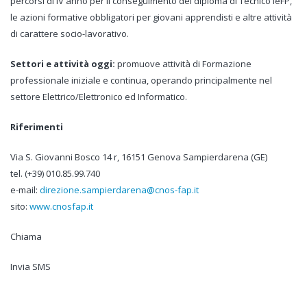
percorsi di IV anno per il conseguimento del diploma di Tecnico IeFP,
le azioni formative obbligatori per giovani apprendisti e altre attività
di carattere socio-lavorativo.
Settori e attività oggi:
promuove attività di Formazione
professionale iniziale e continua, operando principalmente nel
settore Elettrico/Elettronico ed Informatico.
Riferimenti
Via S. Giovanni Bosco 14 r, 16151 Genova Sampierdarena (GE)
tel. (+39) 010.85.99.740
e-mail:
direzione.sampierdarena@cnos-fap.it
sito:
www.cnosfap.it
Chiama
Invia SMS