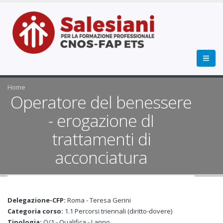
Home
Operatore del benessere
- erogazione dI
trattamenti di
acconciatura
Delegazione-CFP:
Roma - Teresa Gerini
Categoria corso:
1.1 Percorsi triennali (diritto-dovere)
Tipologia:
Q/1 - Qualifica - I anno