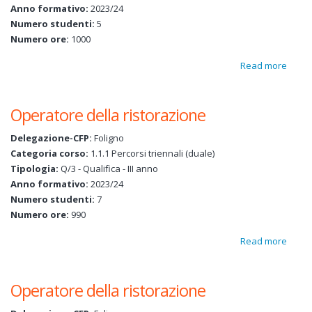
Anno formativo:
2023/24
Numero studenti:
5
Numero ore:
1000
Read more
about
Opera
della
Operatore della ristorazione
risto
Delegazione-CFP:
Foligno
Categoria corso:
1.1.1 Percorsi triennali (duale)
Tipologia:
Q/3 - Qualifica - III anno
Anno formativo:
2023/24
Numero studenti:
7
Numero ore:
990
Read more
about
Opera
della
Operatore della ristorazione
risto