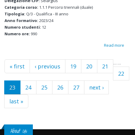
Delegazione-CFP:
Selargius
Categoria corso:
1.1.1 Percorsi triennali (duale)
Tipologia:
Q/3 - Qualifica - III anno
Anno formativo:
2023/24
Numero studenti:
12
Numero ore:
990
Read more
about
alla r
alles
…
…
Pages
« first
‹ previous
19
20
21
e
22
sommi
piatt
23
24
25
26
27
next ›
last »
About Us