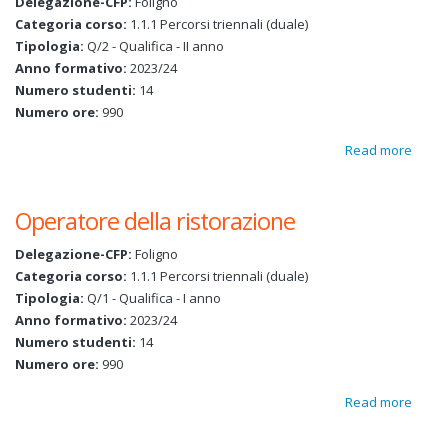
Delegazione-CFP:
Foligno
Categoria corso:
1.1.1 Percorsi triennali (duale)
Tipologia:
Q/2 - Qualifica - II anno
Anno formativo:
2023/24
Numero studenti:
14
Numero ore:
990
Read more
about
Opera
della
Operatore della ristorazione
risto
Delegazione-CFP:
Foligno
Categoria corso:
1.1.1 Percorsi triennali (duale)
Tipologia:
Q/1 - Qualifica - I anno
Anno formativo:
2023/24
Numero studenti:
14
Numero ore:
990
Read more
about
Opera