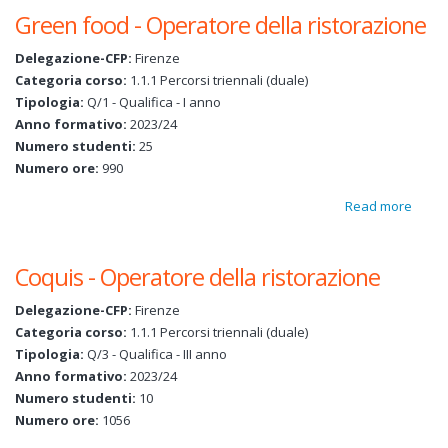
della
Green food - Operatore della ristorazione
risto
Delegazione-CFP:
Firenze
Categoria corso:
1.1.1 Percorsi triennali (duale)
Tipologia:
Q/1 - Qualifica - I anno
Anno formativo:
2023/24
Numero studenti:
25
Numero ore:
990
Read more
about
Green
- Ope
Coquis - Operatore della ristorazione
della
risto
Delegazione-CFP:
Firenze
Categoria corso:
1.1.1 Percorsi triennali (duale)
Tipologia:
Q/3 - Qualifica - III anno
Anno formativo:
2023/24
Numero studenti:
10
Numero ore:
1056