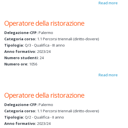
Read more
about
Coqui
Opera
Operatore della ristorazione
della
risto
Delegazione-CFP:
Palermo
Categoria corso:
1.1 Percorsi triennali (diritto-dovere)
Tipologia:
Q/3 - Qualifica - III anno
Anno formativo:
2023/24
Numero studenti:
24
Numero ore:
1056
Read more
about
Opera
della
Operatore della ristorazione
risto
Delegazione-CFP:
Palermo
Categoria corso:
1.1 Percorsi triennali (diritto-dovere)
Tipologia:
Q/2 - Qualifica - II anno
Anno formativo:
2023/24