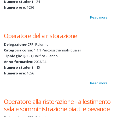
Numero studenti:
24
Numero ore:
1056
Read more
about
Opera
della
Operatore della ristorazione
risto
Delegazione-CFP:
Palermo
Categoria corso:
1.1.1 Percorsi triennali (duale)
Tipologia:
Q/1 - Qualifica - I anno
Anno formativo:
2023/24
Numero studenti:
15
Numero ore:
1056
Read more
about
Opera
della
Operatore alla ristorazione - allestimento
risto
sala e somministrazione piatti e bevande