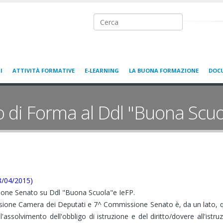
Ricerca nel sito
I
ATTIVITÀ FORMATIVE
E-LEARNING
LA BUONA FORMAZIONE
DOC
o di Forma al Ddl "Buona Scuo
8/04/2015)
one Senato su Ddl "Buona Scuola"e IeFP.
ssione Camera dei Deputati e 7^ Commissione Senato è, da un lato, que
'assolvimento dell'obbligo di istruzione e del diritto/dovere all'istruz