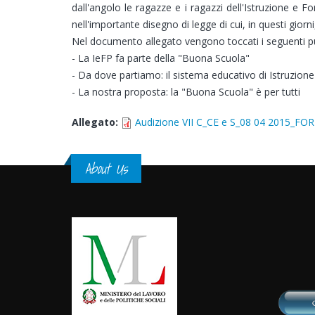
dall'angolo le ragazze e i ragazzi dell'Istruzione e
nell'importante disegno di legge di cui, in questi gior
Nel documento allegato vengono toccati i seguenti pu
- La IeFP fa parte della "Buona Scuola"
- Da dove partiamo: il sistema educativo di Istruzion
- La nostra proposta: la "Buona Scuola" è per tutti
Allegato:
Audizione VII C_CE e S_08 04 2015_FO
About Us