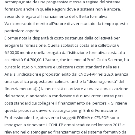
accompagnata da una progressiva messa a regime del sistema
formativo anche in quelle Regioni dove a sistema non è ancora. Il
secondo è legato al finanziamento dell’offerta formativa.
Va riconosciuto il merito all’Autore di aver studiato da tempo questo
particolare aspetto.
È ormai nota la disparità di costo sostenuta dalla collettività per
erogare la formazione. Quella scolastica costa alla collettività €
6.500,00 mentre quella erogata dall’istituzione formativa costa alla
collettività € 4.700,00. L’Autore, che insieme al Prof. Giulio Salerno, ha
curato lo studio “Costruire e utilizzare i costi standard nella IeFP.
Analisi, indicazioni e proposte” edito dal CNOS-FAP nel 2020, avanza
una specifica proposta per colmare anche la “disomogeneità” del
finanziamento: «[...] la necessità di arrivare a una razionalizzazione
del settore, rilanciando la condivisione di nuovi criteri unitari per i
costi standard cui collegare il finanziamento dei percorsi». Si ritiene
questa proposta davvero strategica per gli Enti di Formazione
Professionale che, attraverso i soggetti FORMA e CENFOP sono
impegnati a rinnovare il CCNL-FP ormai scaduto nel lontano 2013 e
rilevano nel disomogeneo finanziamento del sistema formativo da