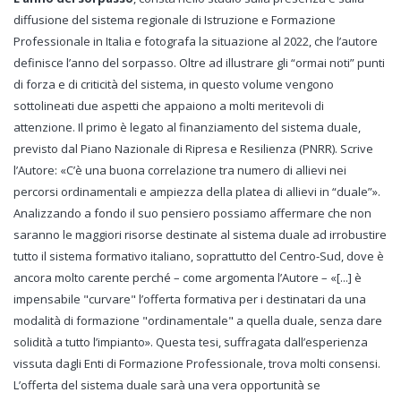
diffusione del sistema regionale di Istruzione e Formazione
Professionale in Italia e fotografa la situazione al 2022, che l’autore
definisce l’anno del sorpasso. Oltre ad illustrare gli “ormai noti” punti
di forza e di criticità del sistema, in questo volume vengono
sottolineati due aspetti che appaiono a molti meritevoli di
attenzione. Il primo è legato al finanziamento del sistema duale,
previsto dal Piano Nazionale di Ripresa e Resilienza (PNRR). Scrive
l’Autore: «C’è una buona correlazione tra numero di allievi nei
percorsi ordinamentali e ampiezza della platea di allievi in “duale”».
Analizzando a fondo il suo pensiero possiamo affermare che non
saranno le maggiori risorse destinate al sistema duale ad irrobustire
tutto il sistema formativo italiano, soprattutto del Centro-Sud, dove è
ancora molto carente perché – come argomenta l’Autore – «[...] è
impensabile "curvare" l’offerta formativa per i destinatari da una
modalità di formazione "ordinamentale" a quella duale, senza dare
solidità a tutto l’impianto». Questa tesi, suffragata dall’esperienza
vissuta dagli Enti di Formazione Professionale, trova molti consensi.
L’offerta del sistema duale sarà una vera opportunità se