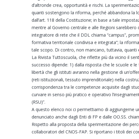
d’altronde crea, opportunità e rischi. La sperimentaz
quanti sostengono la riforma, perché abbandona la logic
dall’art. 118 della Costituzione; in base a tale imposta
mentre al Governo centrale e alle Regioni sarebbero d
integratore di rete che il DDL chiama “campus”, promoss
formativa territoriale condivisa e integrata”; la rifor
tale scopo. Di contro, non mancano, tuttavia, quanti ev
La Rivista Tuttoscuola, che riflette più da vicino il se
successo dipende: 1) dalla risposta che le scuole e le f
libertà che gli istituti avranno nella gestione di un’off
(reti istituzionali, tessuto imprenditoriale) nella cost
corrispondenza tra le competenze acquisite dagli studen
curvare in senso più pratico e operativo l’insegnament
(RSU)”.
A questo elenco noi ci permettiamo di aggiungerne u
denunciato anche dagli Enti di FP e dalle OO.SS. chia
Rispetto alla proposta della sperimentazione dei per
collaboratori del CNOS-FAP. Si riportano i titoli dei c