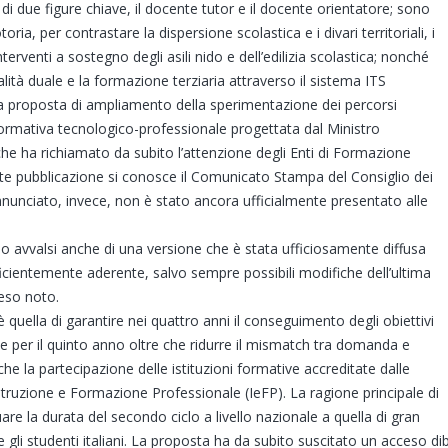
di due figure chiave, il docente tutor e il docente orientatore; sono
a, per contrastare la dispersione scolastica e i divari territoriali, i
nterventi a sostegno degli asili nido e dell’edilizia scolastica; nonché
ità duale e la formazione terziaria attraverso il sistema ITS
a proposta di ampliamento della sperimentazione dei percorsi
a formativa tecnologico-professionale progettata dal Ministro
 che ha richiamato da subito l’attenzione degli Enti di Formazione
te pubblicazione si conosce il Comunicato Stampa del Consiglio dei
nnunciato, invece, non è stato ancora ufficialmente presentato alle
o avvalsi anche di una versione che è stata ufficiosamente diffusa
icientemente aderente, salvo sempre possibili modifiche dell’ultima
reso noto.
quella di garantire nei quattro anni il conseguimento degli obiettivi
e per il quinto anno oltre che ridurre il mismatch tra domanda e
he la partecipazione delle istituzioni formative accreditate dalle
Istruzione e Formazione Professionale (IeFP). La ragione principale di
are la durata del secondo ciclo a livello nazionale a quella di gran
 gli studenti italiani. La proposta ha da subito suscitato un acceso d