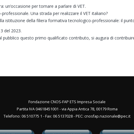
ra: un’occasione per tornare a parlare di VET.
o-professionale. Una strada per realizzare il VET italiano?
la istituzione della filiera formativa tecnologico-professionale: il punto 
 3 del 2023.
pubblico questo primo qualificato contributo, si augura di contribuire co
Fondazione CNOS-FAP ETS Impresa Sociale
Partita IVA 04618451001 - via Appia Antica 78, 00179 Roma
Telefono: 06 510775 1 - Fax: 06 5137028 - PEC:
cnosfap.nazionale@pec.it