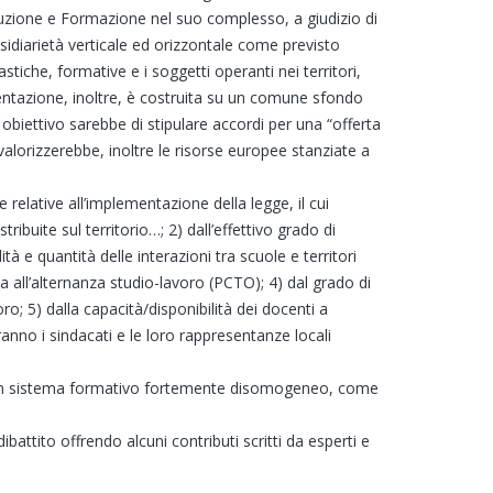
ruzione e Formazione nel suo complesso, a giudizio di
ssidiarietà verticale ed orizzontale come previsto
stiche, formative e i soggetti operanti nei territori,
mentazione, inoltre, è costruita su un comune sfondo
 obiettivo sarebbe di stipulare accordi per una “offerta
valorizzerebbe, inoltre le risorse europee stanziate a
e relative all’implementazione della legge, il cui
ibuite sul territorio…; 2) dall’effettivo grado di
tà e quantità delle interazioni tra scuole e territori
ta all’alternanza studio-lavoro (PCTO); 4) dal grado di
o; 5) dalla capacità/disponibilità dei docenti a
anno i sindacati e le loro rappresentanze locali
di un sistema formativo fortemente disomogeneo, come
dibattito offrendo alcuni contributi scritti da esperti e