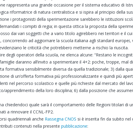
ione rappresenta una grande occasione per il sistema educativo di Ist
a riformatrice di natura centralistica e si ispira al principio della su
zione i protagonisti della sperimentazione sarebbero le istituzioni scola
emandati i compiti di regia; in questa ottica la proposta della speri
o dai vari soggetti che a vario titolo agirebbero nei territori e il cui
ma, concorrendo ad aggiornare la scuola italiana agli standard europei, 
idenziano le criticità che potrebbero metterne a rischio la riuscita.
ntire degli operatori della scuola, ne elenca alcune: “Restano le incognit
amiglie daranno all’invito a sperimentare il 4+2: poche, troppe, mal distr
erta formativa sensibilmente diversa da quella tradizionale; 3) dalla quali
ruzione di un’offerta formativa più professionalizzante e quindi più aper
ti nel percorso scolastico e quelle più richieste dal mercato del lavor
o/apprendimento della loro disciplina; 6) dalla posizione che assumer
na chiedendoci quale sarà il comportamento delle Regioni titolari 
mati a rinnovare il CCNL-FP2.
corsi quadriennali anche
Rassegna CNOS
si è inserita fin da subito nel 
ontributi contenuti nella presente
pubblicazione
: