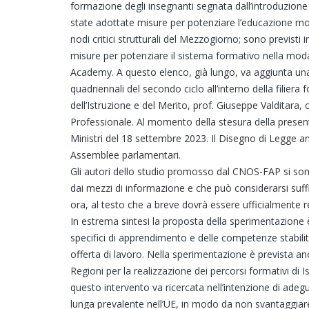
formazione degli insegnanti segnata dall’introduzione 
state adottate misure per potenziare l’educazione motori
nodi critici strutturali del Mezzogiorno; sono previsti i
misure per potenziare il sistema formativo nella modal
Academy. A questo elenco, già lungo, va aggiunta un
quadriennali del secondo ciclo all’interno della filier
dell’Istruzione e del Merito, prof. Giuseppe Valditara,
Professionale. Al momento della stesura della presen
Ministri del 18 settembre 2023. Il Disegno di Legge a
Assemblee parlamentari.
Gli autori dello studio promosso dal CNOS-FAP si son
dai mezzi di informazione e che può considerarsi suff
ora, al testo che a breve dovrà essere ufficialmente 
In estrema sintesi la proposta della sperimentazione è 
specifici di apprendimento e delle competenze stabilit
offerta di lavoro. Nella sperimentazione è prevista anc
Regioni per la realizzazione dei percorsi formativi di 
questo intervento va ricercata nell’intenzione di adegu
lunga prevalente nell’UE, in modo da non svantaggiare