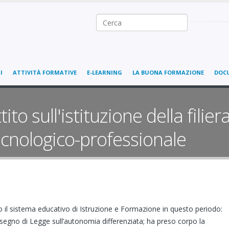
Ricerca nel sito
I
ATTIVITÀ FORMATIVE
E-LEARNING
LA BUONA FORMAZIONE
DOC
tito sull'istituzione della filie
ecnologico-professionale
o il sistema educativo di Istruzione e Formazione in questo periodo:
isegno di Legge sull’autonomia differenziata; ha preso corpo la