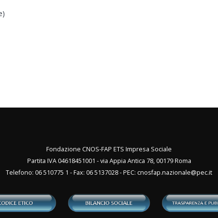
e)
Fondazione CNOS-FAP ETS Impresa Sociale
Partita IVA 04618451001 - via Appia Antica 78, 00179 Roma
Telefono: 06 510775 1 - Fax: 06 5137028 - PEC:
cnosfap.nazionale@pec.it