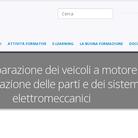
Ricerca nel sito
I
ATTIVITÀ FORMATIVE
E-LEARNING
LA BUONA FORMAZIONE
DOC
arazione dei veicoli a motore 
zione delle parti e dei siste
elettromeccanici