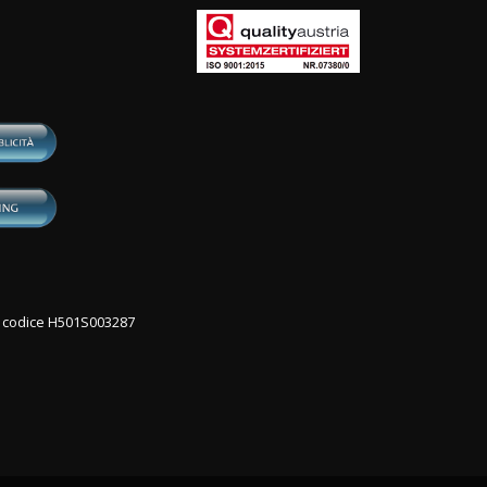
con codice H501S003287