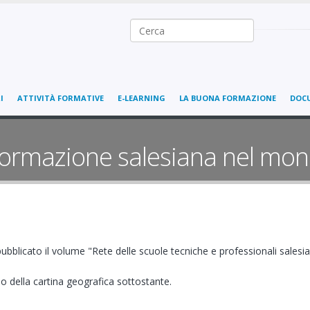
Ricerca nel sito
I
ATTIVITÀ FORMATIVE
E-LEARNING
LA BUONA FORMAZIONE
DOC
 formazione salesiana nel mo
blicato il volume "Rete delle scuole tecniche e professionali salesi
rno della cartina geografica sottostante.